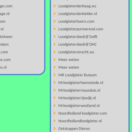
age.com
Loodgieterdenhaag.eu
age.nl
Loodgieterdenhelder.nl
com
Loodgieterhoorn.com
.nl
Loodgieterpurmerend.com
telveen
Loodgietersbedrijf Delft
andam
Loodgietersbedrijf DHC
e.com
Loodgieterutrecht.eu
ge.com
Meer weten
e.nl
Meer weten
MR Loodgieter Bussum
Mrloodgieterheemstede.nl
Mrloodgietermaassluis.nl
Mrloodgieterrijswijk.nl
Mrloodgieterwestland.nl
Noordholland-loodgieter.com
Noordhollandloodgieter.nl
Ontstoppen Dieren