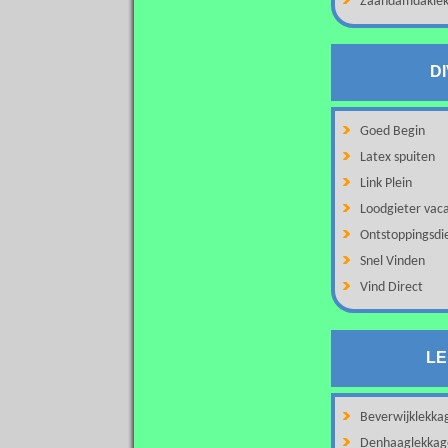
Zaandamdaklek
D
Goed Begin
Latex spuiten
Link Plein
Loodgieter vac
Ontstoppingsdie
Snel Vinden
Vind Direct
L
Beverwijklekka
Denhaaglekka