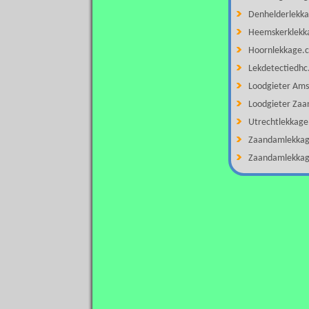
Denhelderlekk
Heemskerklekk
Hoornlekkage.
Lekdetectiedhc
Loodgieter Ams
Loodgieter Za
Utrechtlekkag
Zaandamlekka
Zaandamlekkag