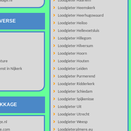
kage.nl
Loodgieter Haarlem
Loodgieter Heemskerk
Loodgieter Heerhugowaard
IVERSE
Loodgieter Heiloo
Loodgieter Hellevoetsluis
Loodgieter Hillegom
Loodgieter Hilversum
Loodgieter Hoorn
ature
Loodgieter Houten
nst in Nijkerk
Loodgieter Leiden
Loodgieter Purmerend
Loodgieter Ridderkerk
Loodgieter Schiedam
Loodgieter Spijkenisse
EKKAGE
Loodgieter Uit
Loodgieter Utrecht
ge.nl
Loodgieter Weesp
ge.com
Loodgieteralmere.eu