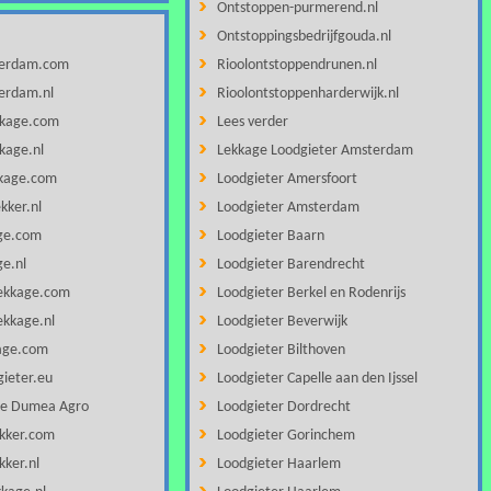
Ontstoppen-purmerend.nl
Ontstoppingsbedrijfgouda.nl
terdam.com
Rioolontstoppendrunen.nl
erdam.nl
Rioolontstoppenharderwijk.nl
kage.com
Lees verder
kage.nl
Lekkage Loodgieter Amsterdam
kage.com
Loodgieter Amersfoort
kker.nl
Loodgieter Amsterdam
ge.com
Loodgieter Baarn
e.nl
Loodgieter Barendrecht
ekkage.com
Loodgieter Berkel en Rodenrijs
kkage.nl
Loodgieter Beverwijk
age.com
Loodgieter Bilthoven
ieter.eu
Loodgieter Capelle aan den Ijssel
se Dumea Agro
Loodgieter Dordrecht
kker.com
Loodgieter Gorinchem
ker.nl
Loodgieter Haarlem